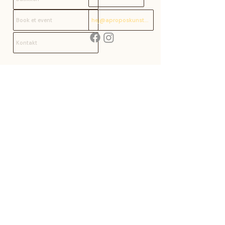
Book et event
hej@aproposkunst.dk
Kontakt
Refunderingspolitik
Salgsbetingelser