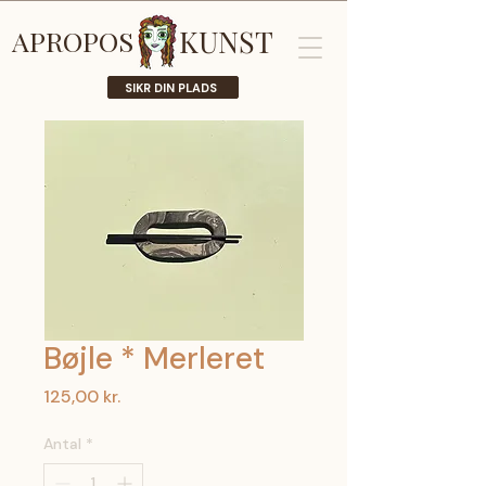
KUNST
APROPOS
SIKR DIN PLADS
Bøjle * Merleret
Pris
125,00 kr.
Antal
*