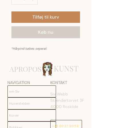
Tilføj til kurv
Køb nu
*
Hårpind købes seperat
KUNST
APROPOS
NAVIGATION
KONTAKT
om Siv
Siv Webb
Stændertorvet 3F
Husarstalden
4000 Roskilde
Kurser
+45 60 37 90 54
Butikken