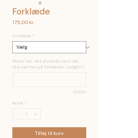
Forklæde
Pris
175,00 kr.
Forklæde
*
Skrive her, det ønskede navn der
skal sættes på forklædet. (valgfrit)
0/500
Antal
*
Tilføj til kurv