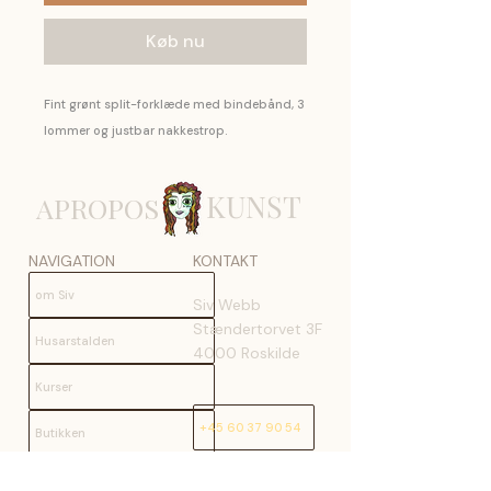
Køb nu
Fint grønt split-forklæde med bindebånd, 3
lommer og justbar nakkestrop.
KUNST
APROPOS
NAVIGATION
KONTAKT
om Siv
Siv Webb
Stændertorvet 3F
Husarstalden
4000 Roskilde
Kurser
+45 60 37 90 54
Butikken
Book et event
hej@aproposkunst.dk