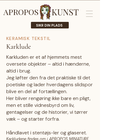
KUNST
APROPOS
SIKR DIN PLADS
KERAMISK TEKSTIL
Karklude
Karkluden er et af hjemmets mest
oversete objekter – altid i hænderne,
altid i brug.
Jeg løfter den fra det praktiske til det
poetiske og lader hverdagens slidspor
blive en del af fortællingen.
Her bliver rengøring ikke bare en pligt,
men et stille vidnesbyrd om liv,
gentagelser og de historier, vi tørrer
væk – og starter forfra.
Håndlavet i stentøjs-ler og glaseret.
Karkludene findes om i APROPOS MINIATURE