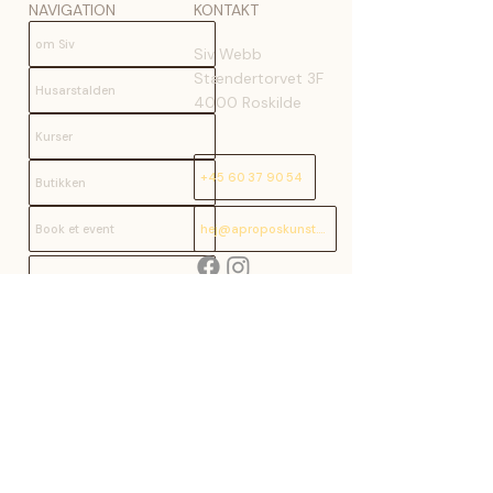
NAVIGATION
KONTAKT
om Siv
Siv Webb
Stændertorvet 3F
Husarstalden
4000 Roskilde
Kurser
+45 60 37 90 54
Butikken
Book et event
hej@aproposkunst.dk
Kontakt
Refunderingspolitik
Salgsbetingelser