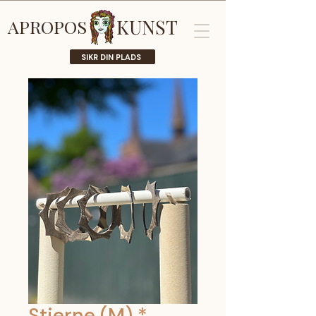
KUNST
APROPOS
SIKR DIN PLADS
Stjerne (M) *