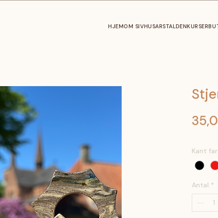
HJEM
OM SIV
HUSARSTALDEN
KURSER
BU
Stje
35,0
Kant fa
Antal
*