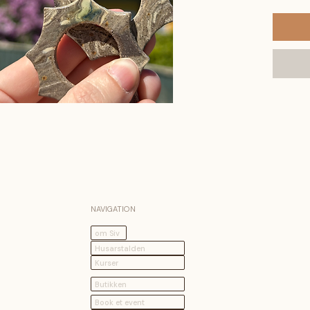
NAVIGATION
om Siv
Husarstalden
Kurser
Butikken
Book et event