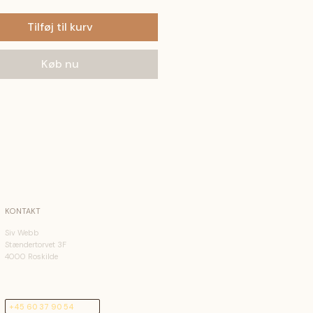
Tilføj til kurv
Køb nu
KONTAKT
Siv Webb
Stændertorvet 3F
4000 Roskilde
+45 60 37 90 54