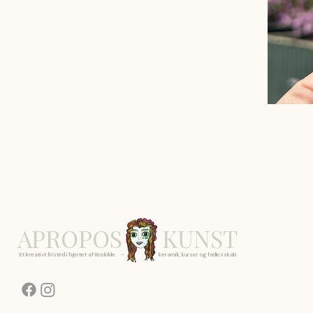
APROPOS
KUNST
Et kreativt fristed i hjertet af Roskilde - keramik, kurser og fællesskab