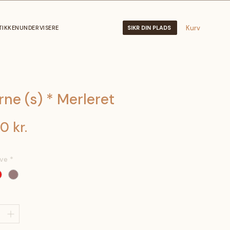
Kurv
TIKKEN
UNDERVISERE
SIKR DIN PLADS
rne (s) * Merleret
Pris
0 kr.
rve
*