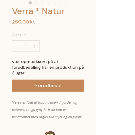
Verra * Natur
Pris
250,00 kr.
Antal
*
vær opmærksom på at
forudbestilling har en produktion på
3 uger
Forudbestil
Verra
er født af forbindelsen til jorden og
naturens rolige tyngde. Hver kop er
håndformet med organiske linjer og en glasur
inspireret af landskaber – jordens lag, sten,
spor og bløde bevægelser, som gør hver